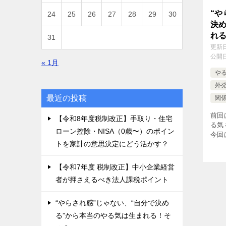
“や
24
25
26
27
28
29
30
決
れ
31
更新
公開
« 1月
や
外
最近の投稿
関
前回
【令和8年度税制改正】手取り・住宅
る気
ローン控除・NISA（0歳〜）のポイン
今回
トを家計の意思決定にどう活かす？
感）
でき
け（
【令和7年度 税制改正】中小企業経営
[…]
者が押さえるべき法人課税ポイント
“やらされ感”じゃない、“自分で決め
る”から本当のやる気は生まれる！そ