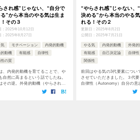
らされ感”じゃない、“自分で
“やらされ感”じゃない、
める”から本当のやる気は生ま
決める”から本当のやる
る！その３
れる！その２
日：
2025年10月12日
更新日：
2025年8月2日
日：
2025年8月27日
公開日：
2025年7月21日
る気
モチベーション
内発的動機
やる気
内発的動機
外発的
発的動機
有能感
自律性
有能感
自己決定論
自律性
係性の質
関係性
は、内発的動機を育てることで、や
前回はやる気の3代要素につい
も自然に高まるという話でしたね。
させていただきました。３代要
はその逆。外発的動機（やらされ
自律性（Autonomy）自分の
でも、育て方次第でやる気はアップ
たい！って気持ち。有能感
る！というお話です。 外発的動機づ
（Competence）「できた！
“やらされてる”）も進化する！ 「や
覚。関係性（Relatedness） […