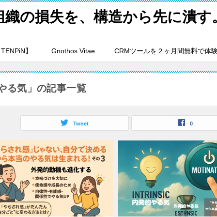
組織の損失を、構造から先に潰す
ENPiN】
Gnothos Vitae
CRMツールを２ヶ月間無料で体
やる気」の記事一覧
Tweet
0