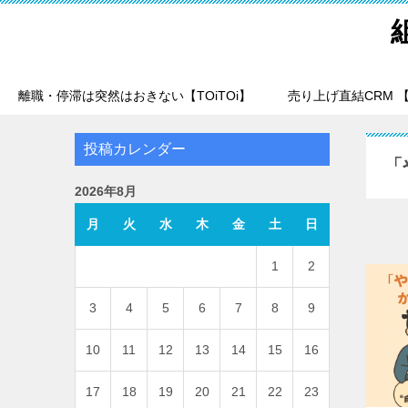
離職・停滞は突然はおきない【TOiTOi】
売り上げ直結CRM 【T
投稿カレンダー
「
2026年8月
月
火
水
木
金
土
日
1
2
3
4
5
6
7
8
9
10
11
12
13
14
15
16
17
18
19
20
21
22
23