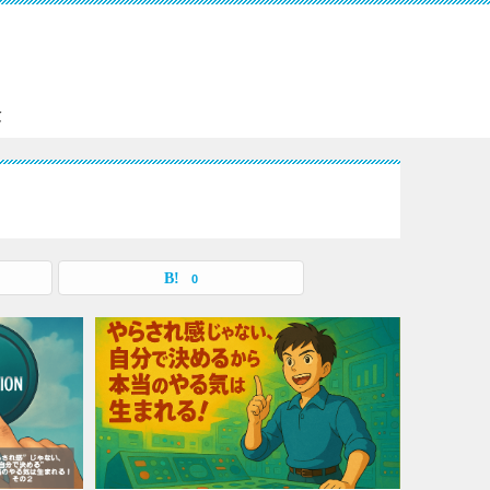
。
験
0