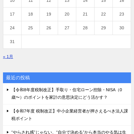
10
11
12
13
14
15
16
17
18
19
20
21
22
23
24
25
26
27
28
29
30
31
« 1月
最近の投稿
【令和8年度税制改正】手取り・住宅ローン控除・NISA（0
歳〜）のポイントを家計の意思決定にどう活かす？
【令和7年度 税制改正】中小企業経営者が押さえるべき法人課
税ポイント
“やらされ感”じゃない、“自分で決める”から本当のやる気は生