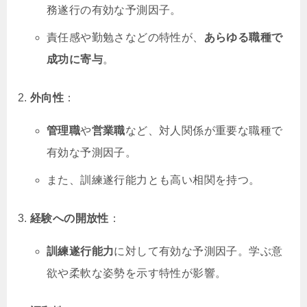
務遂行の有効な予測因子。
責任感や勤勉さなどの特性が、
あらゆる職種で
成功に寄与
。
外向性
：
管理職
や
営業職
など、対人関係が重要な職種で
有効な予測因子。
また、訓練遂行能力とも高い相関を持つ。
経験への開放性
：
訓練遂行能力
に対して有効な予測因子。学ぶ意
欲や柔軟な姿勢を示す特性が影響。