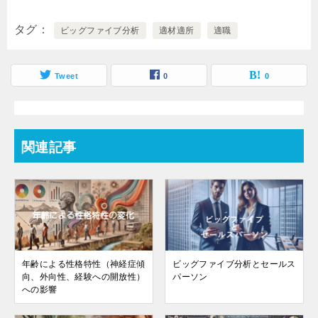
タグ
ビッグファイブ分析
適材適所
適職
Tweet
0
0
関連記事
年齢による性格特性（神経症傾
ビッグファイブ分析とセールス
向、外向性、経験への開放性）
パーソン
への影響