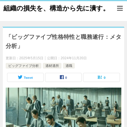
組織の損失を、構造から先に潰す。
「ビッグファイブ性格特性と職務遂行：メタ
分析」
更新日：
2025年5月15日
公開日：
2024年11月20日
ビッグファイブ分析
適材適所
適職
Tweet
0
0