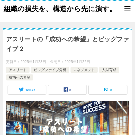
組織の損失を、構造から先に潰す。
アスリートの「成功への希望」とビッグファ
イブ２
更新日：
2025年1月23日
公開日：
2025年1月22日
アスリート
ビッグファイブ分析
マネジメント
人財育成
成功への希望
Tweet
0
0