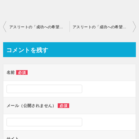
投
アスリートの「成功への希望」とビッグファイブ
アスリートの「成功への希望」とビッグファイブ３
稿
ナ
コメントを残す
ビ
ゲ
名前
必須
ー
シ
ョ
ン
メール（公開されません）
必須
サイト