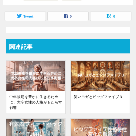
Tweet
0
0
関連記事
中年後期を豊かに生きるため
笑いヨガとビッグファイブ３
に：大卒女性の人格がもたらす
影響