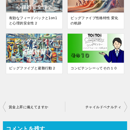
有効なフィードバックと1on1
ビッグファイブ性格特性 変化
と心理的安全性２
の軌跡
ビッグファイブと避難行動２
コンピテンシーってその１０
投
賃金上昇に備えてますか
チャイルドペナルティ
稿
ナ
コメントを残す