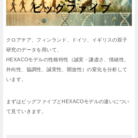
クロアチア、フィンランド、ドイツ、イギリスの双子
研究のデータを用いて、
HEXACOモデルの性格特性（誠実・謙虚さ、情緒性、
外向性、協調性、誠実性、開放性）の変化を分析して
います。
まずはビッグファイブとHEXACOモデルの違いについ
て見ていきます。