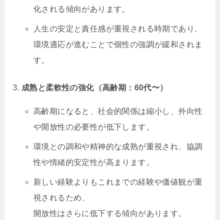
化される傾向があります。
人生の安定と責任感が重視される時期であり、
環境適応が進むことで個性の強調が緩和されま
す。
成熟と柔軟性の強化（高齢期：60代〜）
高齢期になると、社会的関係は縮小し、外向性
や開放性の必要性が低下します。
環境との調和や精神的な成熟が重視され、協調
性や情緒的安定性が高まります。
新しい経験よりもこれまでの経験や価値観が重
視されるため、
開放性はさらに低下する傾向があります。