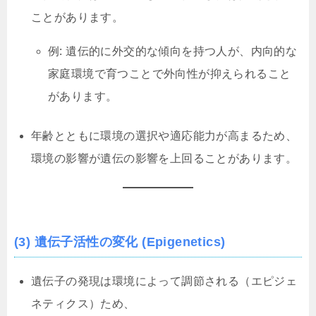
ことがあります。
例: 遺伝的に外交的な傾向を持つ人が、内向的な
家庭環境で育つことで外向性が抑えられること
があります。
年齢とともに環境の選択や適応能力が高まるため、
環境の影響が遺伝の影響を上回ることがあります。
(3) 遺伝子活性の変化 (Epigenetics)
遺伝子の発現は環境によって調節される（エピジェ
ネティクス）ため、