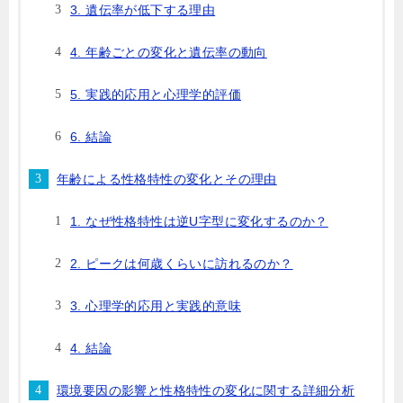
3. 遺伝率が低下する理由
4. 年齢ごとの変化と遺伝率の動向
5. 実践的応用と心理学的評価
6. 結論
年齢による性格特性の変化とその理由
1. なぜ性格特性は逆U字型に変化するのか？
2. ピークは何歳くらいに訪れるのか？
3. 心理学的応用と実践的意味
4. 結論
環境要因の影響と性格特性の変化に関する詳細分析