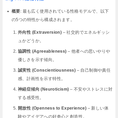
概要
: 最も広く使用されている性格モデルで、以下
の5つの特性から構成されます。
外向性 (Extraversion)
– 社交的でエネルギッシ
ュかどうか。
協調性 (Agreeableness)
– 他者への思いやりや
優しさを示す傾向。
誠実性 (Conscientiousness)
– 自己制御や責任
感、計画性を示す特性。
神経症傾向 (Neuroticism)
– 不安やストレスに対
する感受性。
開放性 (Openness to Experience)
– 新しい体
験やアイデアへの好奇心と創造性。