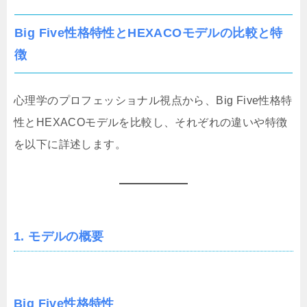
Big Five性格特性とHEXACOモデルの比較と特
徴
心理学のプロフェッショナル視点から、Big Five性格特
性とHEXACOモデルを比較し、それぞれの違いや特徴
を以下に詳述します。
1. モデルの概要
Big Five性格特性