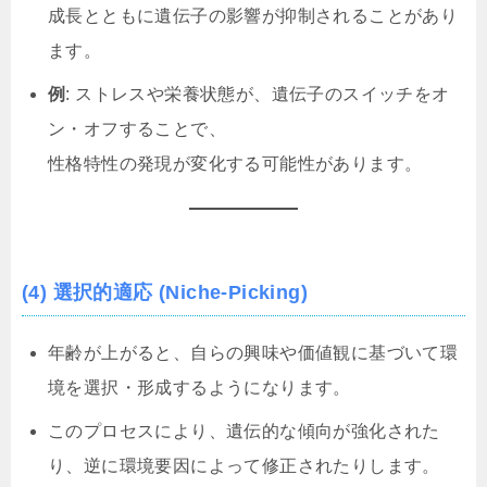
成長とともに遺伝子の影響が抑制されることがあり
ます。
例
: ストレスや栄養状態が、遺伝子のスイッチをオ
ン・オフすることで、
性格特性の発現が変化する可能性があります。
(4) 選択的適応 (Niche-Picking)
年齢が上がると、自らの興味や価値観に基づいて環
境を選択・形成するようになります。
このプロセスにより、遺伝的な傾向が強化された
り、逆に環境要因によって修正されたりします。