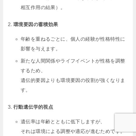
相互作用の結果）。
環境要因の蓄積効果
年齢を重ねるごとに、個人の経験が性格特性に
影響を与えます。
新たな人間関係やライフイベントが性格を調整
するため、
遺伝的要因よりも環境要因の役割が強くなりま
す。
行動遺伝学的視点
遺伝率は年齢とともに低下しますが、
それは環境による調整や適応が進むためです。