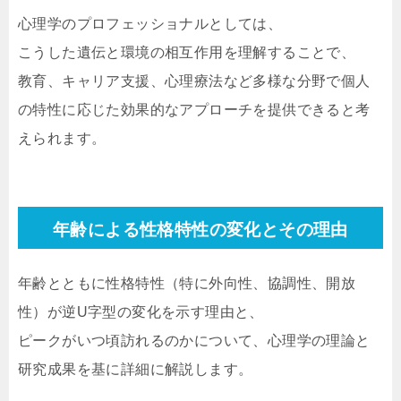
心理学のプロフェッショナルとしては、
こうした遺伝と環境の相互作用を理解することで、
教育、キャリア支援、心理療法など多様な分野で個人
の特性に応じた効果的なアプローチを提供できると考
えられます。
年齢による性格特性の変化とその
理由
年齢とともに性格特性（特に外向性、協調性、開放
性）が逆U字型の変化を示す理由と、
ピークがいつ頃訪れるのかについて、心理学の理論と
研究成果を基に詳細に解説します。