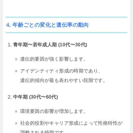
4. 年齢ごとの変化と遺伝率の動向
青年期〜若年成人期 (10代〜30代)
遺伝的要因が強く影響します。
アイデンティティ形成の時期であり、
遺伝的傾向が最も表れやすい段階です。
中年期 (30代〜60代)
環境要因の影響が増加します。
社会的役割やキャリア形成によって性格特性が
調整される時期です。