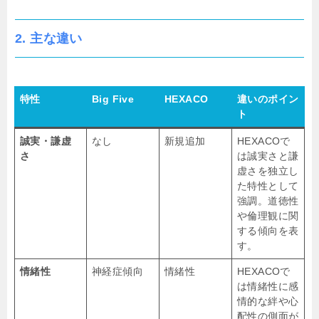
2. 主な違い
特性
Big Five
HEXACO
違いのポイン
ト
誠実・謙虚
なし
新規追加
HEXACOで
さ
は誠実さと謙
虚さを独立し
た特性として
強調。道徳性
や倫理観に関
する傾向を表
す。
情緒性
神経症傾向
情緒性
HEXACOで
は情緒性に感
情的な絆や心
配性の側面が