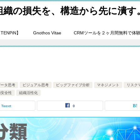
組織の損失を、構造から先に潰す
ENPiN】
Gnothos Vitae
CRMツールを２ヶ月間無料で体
データ思考
ビジュアル思考
ビッグファイブ分析
マネジメント
リスク
的安全性
組織活性化
Tweet
0