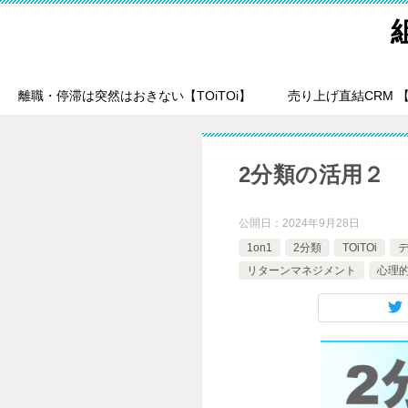
離職・停滞は突然はおきない【TOiTOi】
売り上げ直結CRM 【T
2分類の活用２
公開日：
2024年9月28日
1on1
2分類
TOiTOi
リターンマネジメント
心理