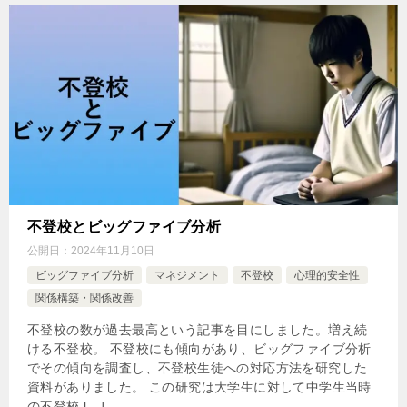
不登校とビッグファイブ分析
公開日：
2024年11月10日
ビッグファイブ分析
マネジメント
不登校
心理的安全性
関係構築・関係改善
不登校の数が過去最高という記事を目にしました。増え続
ける不登校。 不登校にも傾向があり、ビッグファイブ分析
でその傾向を調査し、不登校生徒への対応方法を研究した
資料がありました。 この研究は大学生に対して中学生当時
の不登校 […]