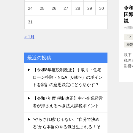
令和
24
25
26
27
28
29
30
国
説
31
公開
« 1月
FP
税
以下
最近の投稿
税強
影響
【令和8年度税制改正】手取り・住宅
制度
ローン控除・NISA（0歳〜）のポイン
ド方式
一般
トを家計の意思決定にどう活かす？
【令和7年度 税制改正】中小企業経営
者が押さえるべき法人課税ポイント
“やらされ感”じゃない、“自分で決め
る”から本当のやる気は生まれる！そ