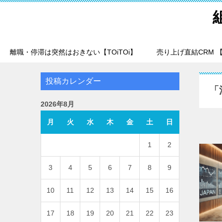
離職・停滞は突然はおきない【TOiTOi】
売り上げ直結CRM 【T
投稿カレンダー
「
2026年8月
月
火
水
木
金
土
日
1
2
3
4
5
6
7
8
9
10
11
12
13
14
15
16
17
18
19
20
21
22
23