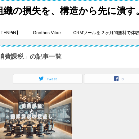
組織の損失を、構造から先に潰す
ENPiN】
Gnothos Vitae
CRMツールを２ヶ月間無料で体
消費課税」の記事一覧
Tweet
0