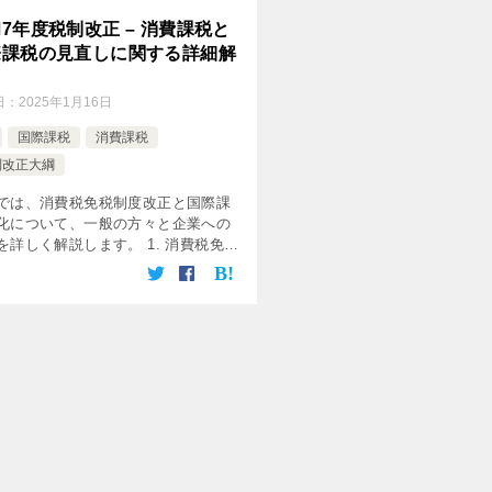
7年度税制改正 – 消費課税と
際課税の見直しに関する詳細解
日：
2025年1月16日
国際課税
消費課税
制改正大綱
では、消費税免税制度改正と国際課
化について、一般の方々と企業への
を詳しく解説します。 1. 消費税免税
改正（外国人観光客向け「リファン
」への変更） (1) 制度の概要 (2)
の人々への影響 外 […]