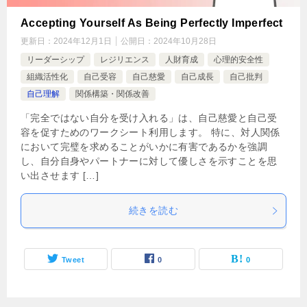
Accepting Yourself As Being Perfectly Imperfect
更新日：
2024年12月1日
公開日：
2024年10月28日
リーダーシップ
レジリエンス
人財育成
心理的安全性
組織活性化
自己受容
自己慈愛
自己成長
自己批判
自己理解
関係構築・関係改善
「完全ではない自分を受け入れる」は、自己慈愛と自己受
容を促すためのワークシート利用します。 特に、対人関係
において完璧を求めることがいかに有害であるかを強調
し、自分自身やパートナーに対して優しさを示すことを思
い出させます […]
続きを読む
Tweet
0
0