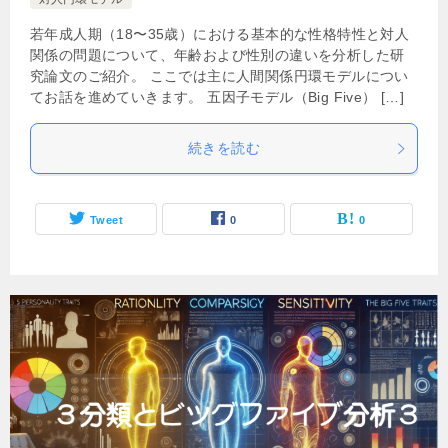
若年成人期（18〜35歳）における基本的な性格特性と対人
関係の問題について、年齢および性別の違いを分析した研
究論文のご紹介。 ここでは主に人間関係円環モデルについ
てお話を進めていきます。 五因子モデル（Big Five） […]
続きを読む
Tweet
0
0