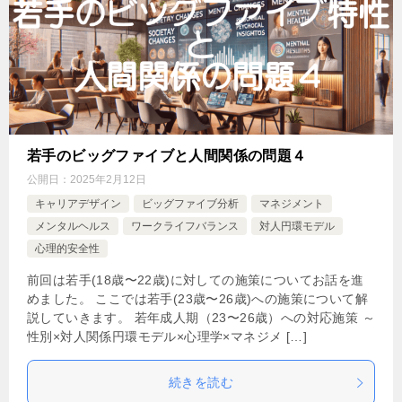
若手のビッグファイブと人間関係の問題４
公開日：
2025年2月12日
キャリアデザイン
ビッグファイブ分析
マネジメント
メンタルヘルス
ワークライフバランス
対人円環モデル
心理的安全性
前回は若手(18歳〜22歳)に対しての施策についてお話を進
めました。 ここでは若手(23歳〜26歳)への施策について解
説していきます。 若年成人期（23〜26歳）への対応施策 ～
性別×対人関係円環モデル×心理学×マネジメ […]
続きを読む