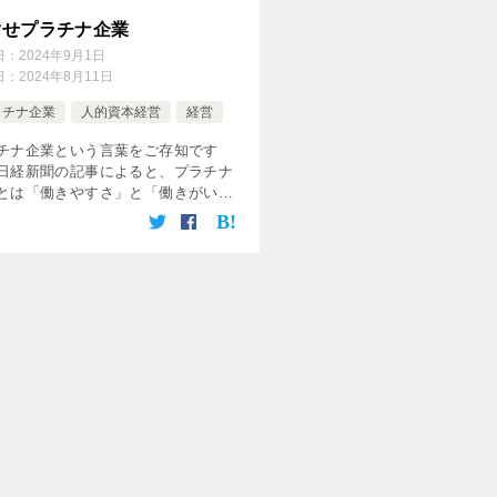
指せプラチナ企業
日：
2024年9月1日
日：
2024年8月11日
ラチナ企業
人的資本経営
経営
チナ企業という言葉をご存知です
日経新聞の記事によると、プラチナ
とは「働きやすさ」と「働きがい」
立を目指す企業を指します。この評
、社員の口コミデータを基にした調
よって行われ、上場企業を「ホワイ
 […]