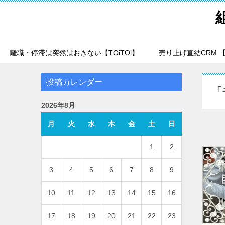
離職・停滞は突然はおきない【TOiTOi】
売り上げ直結CRM 【T
投稿カレンダー
「
2026年8月
月
火
水
木
金
土
日
1
2
3
4
5
6
7
8
9
10
11
12
13
14
15
16
17
18
19
20
21
22
23