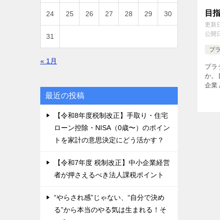
目
24
25
26
27
28
29
30
更新
公開
31
プ
« 1月
プラ
か。
企業
の両
最近の投稿
価は
査に
【令和8年度税制改正】手取り・住宅
ト企業
ローン控除・NISA（0歳〜）のポイン
トを家計の意思決定にどう活かす？
【令和7年度 税制改正】中小企業経営
者が押さえるべき法人課税ポイント
“やらされ感”じゃない、“自分で決め
る”から本当のやる気は生まれる！そ