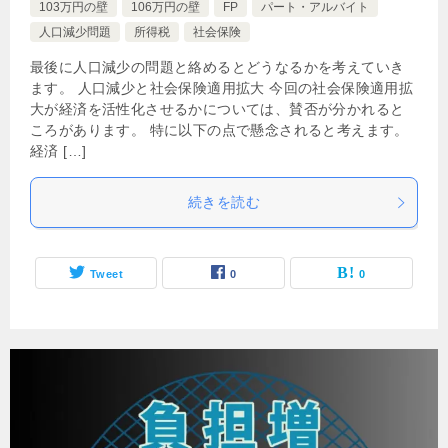
103万円の壁
106万円の壁
FP
パート・アルバイト
人口減少問題
所得税
社会保険
最後に人口減少の問題と絡めるとどうなるかを考えていき
ます。 人口減少と社会保険適用拡大 今回の社会保険適用拡
大が経済を活性化させるかについては、賛否が分かれると
ころがあります。 特に以下の点で懸念されると考えます。
経済 […]
続きを読む
Tweet
0
0