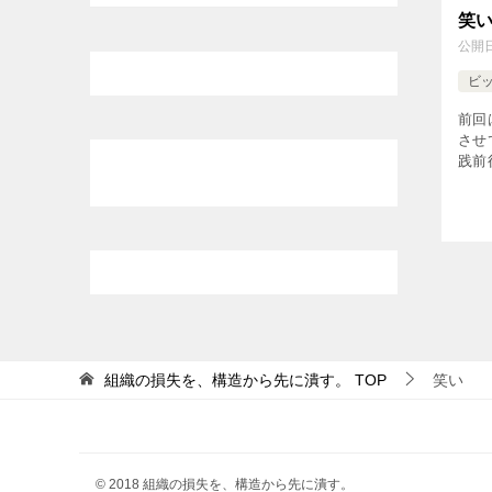
笑
公開
ビ
前回
させ
践前
くお
前 
ける状
組織の損失を、構造から先に潰す。
TOP
笑い
© 2018 組織の損失を、構造から先に潰す。