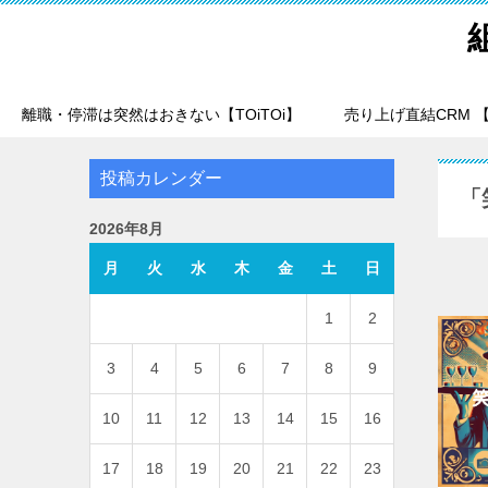
離職・停滞は突然はおきない【TOiTOi】
売り上げ直結CRM 【T
投稿カレンダー
「
2026年8月
月
火
水
木
金
土
日
1
2
3
4
5
6
7
8
9
10
11
12
13
14
15
16
17
18
19
20
21
22
23