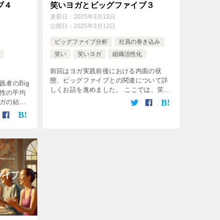
ブ４
笑いヨガとビッグファイブ３
更新日：
2025年3月13日
公開日：
2025年3月12日
ビッグファイブ分析
社員の巻き込み
笑い
笑いヨガ
組織活性化
前回はヨガ実践前後における内面の状
態、ビッグファイブとの関連について詳
者のBig
しくお話を進めました。 ここでは、笑い
特性の平均
ヨガの実践者と非実践者のBig Five（ビ
ガの結果
ッグファイブ）性格特性の平均得点を比
き込み方
較した表の内容についてみていきま […]
。 ここで
[…]