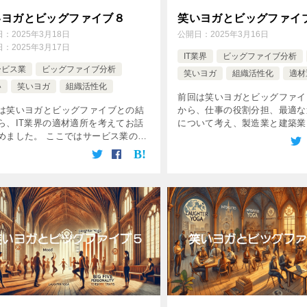
いヨガとビッグファイブ８
笑いヨガとビッグファイ
日：
2025年3月18日
公開日：
2025年3月16日
日：
2025年3月17日
IT業界
ビッグファイブ分析
ービス業
ビッグファイブ分析
笑いヨガ
組織活性化
適材
い
笑いヨガ
組織活性化
前回は笑いヨガとビッグファイ
は笑いヨガとビッグファイブとの結
から、仕事の役割分担、最適な
ら、IT業界の適材適所を考えてお話
について考え、製造業と建築業
めました。 ここではサービス業の適
適材適所について見ていきまし
所についてみていきます。 サービス
としてIT業界の適材適所を見
おける「適材適所 × ビッグファイ
 サービス業は、顧客との接点 […]