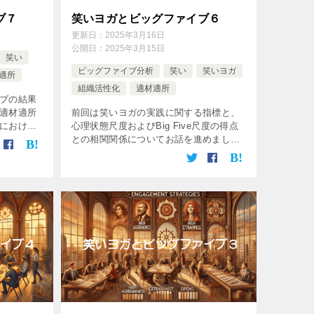
ブ７
笑いヨガとビッグファイブ６
更新日：
2025年3月16日
公開日：
2025年3月15日
笑い
ビッグファイブ分析
笑い
笑いヨガ
適所
組織活性化
適材適所
ブの結果
適材適所
前回は笑いヨガの実践に関する指標と、
における
心理状態尺度およびBig Five尺度の得点
た。 続き
との相関関係についてお話を進めまし
ていきま
た。 ここでは笑いヨガとビッグファイブ
す。 IT業界における「適材適所 × […]
の結果から、仕事の役割分担、最適な適
材適所について考えて行きます。 […]