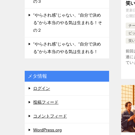
の３
笑
更新
“やらされ感”じゃない、“自分で決め
公開
る”から本当のやる気は生まれる！そ
チ
の２
ビ
笑
“やらされ感”じゃない、“自分で決め
前回
る”から本当のやる気は生まれる！
連に
てい
標と
の得
メタ情報
す。
ログイン
投稿フィード
コメントフィード
WordPress.org