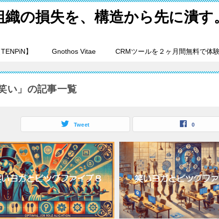
組織の損失を、構造から先に潰す
ENPiN】
Gnothos Vitae
CRMツールを２ヶ月間無料で体
笑い」の記事一覧
Tweet
0