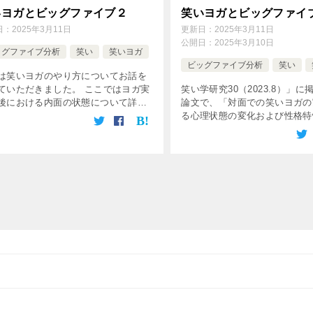
いヨガとビッグファイブ２
笑いヨガとビッグファイ
日：
2025年3月11日
更新日：
2025年3月11日
公開日：
2025年3月10日
ッグファイブ分析
笑い
笑いヨガ
ビッグファイブ分析
笑い
は笑いヨガのやり方についてお話を
ていただきました。 ここではヨガ実
笑い学研究30（2023.8）」に
後における内面の状態について詳し
論文で、「対面での笑いヨガの
話を進めていきます。 実践後と実践
る心理状態の変化および性格特
上記の図は「笑いヨガの実践前後にお
連」についての研究です。笑い
態尺度（PANAS, STA […]
ッグファイブの関連を調べた内
ています。 研究の目的 この研究