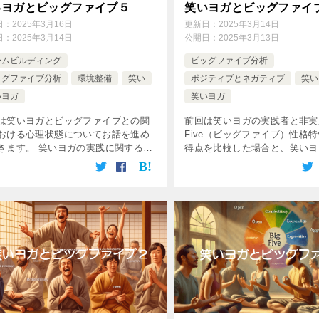
いヨガとビッグファイブ５
笑いヨガとビッグファイ
日：
2025年3月16日
更新日：
2025年3月14日
日：
2025年3月14日
公開日：
2025年3月13日
ームビルディング
ビッグファイブ分析
ッグファイブ分析
環境整備
笑い
ポジティブとネガティブ
笑い
いヨガ
笑いヨガ
は笑いヨガとビッグファイブとの関
前回は笑いヨガの実践者と非実践
おける心理状態についてお話を進め
Five（ビッグファイブ）性格
きます。 笑いヨガの実践に関する指
得点を比較した場合と、笑いヨ
、心理状態尺度およびBig Five尺度
を組織構築に活かし、社員の巻
点との相関関係についてみて行きま
についてお話をしていきました
 表3の詳細解説 この表は […]
は笑いヨガと心理状態について 