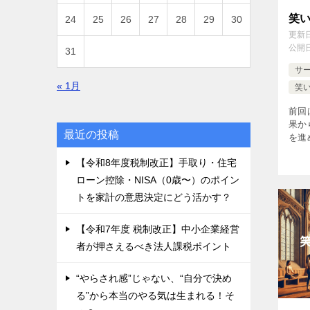
笑
24
25
26
27
28
29
30
更新
公開
31
サ
« 1月
笑
前回
果か
最近の投稿
を進
材適
【令和8年度税制改正】手取り・住宅
業に
ブ」
ローン控除・NISA（0歳〜）のポイン
トを家計の意思決定にどう活かす？
【令和7年度 税制改正】中小企業経営
者が押さえるべき法人課税ポイント
“やらされ感”じゃない、“自分で決め
る”から本当のやる気は生まれる！そ