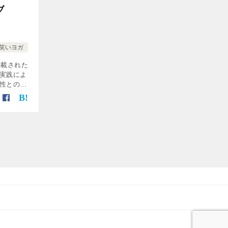
ブ
笑いヨガ
掲載された
実践によ
性との関
ヨガとビ
容となっ
 […]