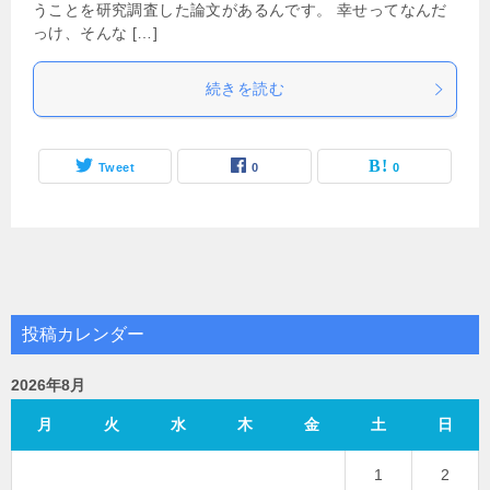
うことを研究調査した論文があるんです。 幸せってなんだ
っけ、そんな […]
続きを読む
Tweet
0
0
投稿カレンダー
2026年8月
月
火
水
木
金
土
日
1
2