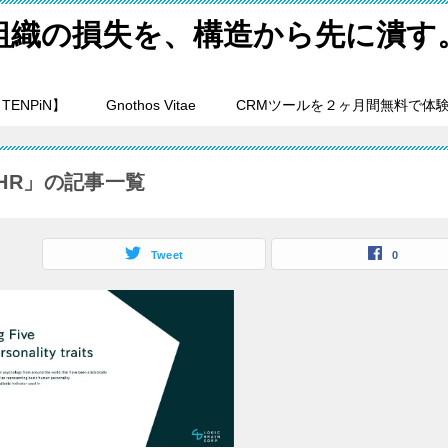
組織の損失を、構造から先に潰す
ENPiN】
Gnothos Vitae
CRMツールを２ヶ月間無料で体
HR」の記事一覧
Tweet
0