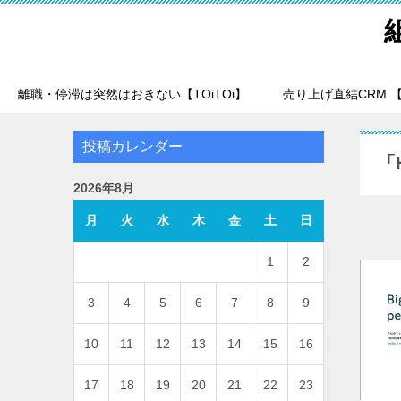
離職・停滞は突然はおきない【TOiTOi】
売り上げ直結CRM 【T
投稿カレンダー
「
2026年8月
月
火
水
木
金
土
日
1
2
3
4
5
6
7
8
9
10
11
12
13
14
15
16
17
18
19
20
21
22
23