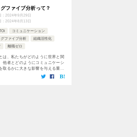
ッグファイブ分析って？
日：
2024年9月29日
日：
2024年8月13日
TOi
コミュニケーション
ッグファイブ分析
組織活性化
営
離職ゼロ
とは、私たちがどのように世界と関
、他者とどのようにコミュニケーシ
を取るかに大きな影響を与える重要
素です。 ビッグファイブ分析（Big
e Personality Traits）は、性格を測
理解す […]