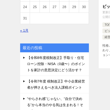
ビ
24
25
26
27
28
29
30
更新
公開
31
TOi
« 1月
ビ
経
性格
最近の投稿
わり
ョン
【令和8年度税制改正】手取り・住宅
な要
ローン控除・NISA（0歳〜）のポイン
Fiv
定・
トを家計の意思決定にどう活かす？
【令和7年度 税制改正】中小企業経営
者が押さえるべき法人課税ポイント
“やらされ感”じゃない、“自分で決め
る”から本当のやる気は生まれる！そ