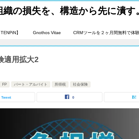
組織の損失を、構造から先に潰す
ENPiN】
Gnothos Vitae
CRMツールを２ヶ月間無料で体
険適用拡大2
FP
パート・アルバイト
所得税
社会保険
Tweet
0