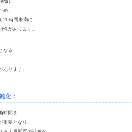
場合は
ため、
を20時間未満に
能性があります。
となる
、
があります。
雑化
：
働時間を
が重要となり、
ける人員配置の計画が