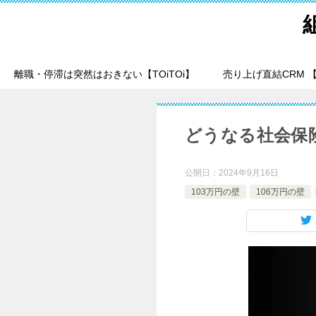
離職・停滞は突然はおきない【TOiTOi】
売り上げ直結CRM 【T
どうなる社会保
公開日：
2024年9月16日
103万円の壁
106万円の壁