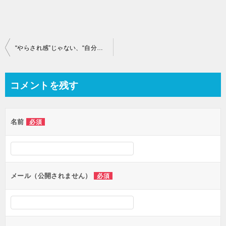
投
“やらされ感”じゃない、“自分で決める”から本当のやる気は生まれる！その２
稿
ナ
コメントを残す
ビ
ゲ
名前
必須
ー
シ
ョ
ン
メール（公開されません）
必須