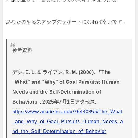
あなたのやる気アップのサポートになれば幸いです。
参考資料
デシ, E. L. & ライアン, R. M. (2000). 『The
“What” and “Why” of Goal Pursuits: Human
Needs and the Self-Determination of
Behavior』, 2025年7月1日アクセス.
https://www.academia.edu/76430355/The_What
_and_Why_of_Goal_Pursuits_Human_Needs_a
nd_the_Self_Determination_of_Behavior