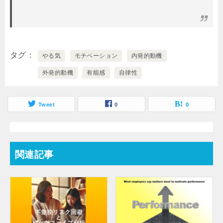
タグ
やる気
モチベーション
内発的動機
外発的動機
有能感
自律性
Tweet
0
0
関連記事