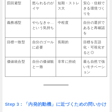
罰回避型
怒られるのが
短期・ストレ
安心・信頼で
イヤ
ス大
きる環境づく
りを
義務感型
やらなきゃ…
中程度
自分の選択で
という気持ち
あると再確認
を
目標一致型
自分のゴール
長期的
目標を言語
に必要
化・可視化す
ると◎
価値統合型
自分の価値観
非常に持続
最も自然で強
と一致
いモチベーシ
ョン
Step 3：「内発的動機」に近づくための問いかけ