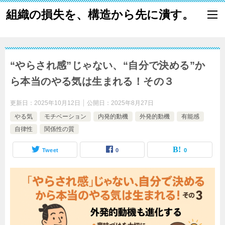
組織の損失を、構造から先に潰す。
“やらされ感”じゃない、“自分で決める”か
ら本当のやる気は生まれる！その３
更新日：
2025年10月12日
公開日：
2025年8月27日
やる気
モチベーション
内発的動機
外発的動機
有能感
自律性
関係性の質
Tweet
0
0