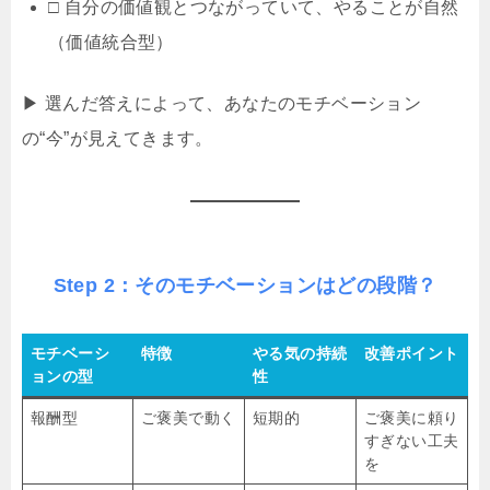
□ 自分の価値観とつながっていて、やることが自然
（価値統合型）
▶ 選んだ答えによって、あなたのモチベーション
の“今”が見えてきます。
Step 2：そのモチベーションはどの段階？
モチベーシ
特徴
やる気の持続
改善ポイント
ョンの型
性
報酬型
ご褒美で動く
短期的
ご褒美に頼り
すぎない工夫
を