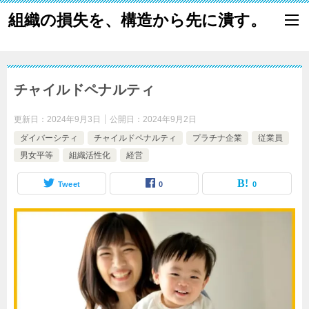
組織の損失を、構造から先に潰す。
チャイルドペナルティ
更新日：
2024年9月3日
公開日：
2024年9月2日
ダイバーシティ
チャイルドペナルティ
プラチナ企業
従業員
男女平等
組織活性化
経営
Tweet
0
0