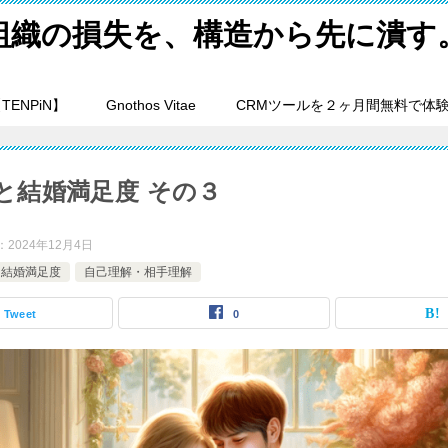
組織の損失を、構造から先に潰す
ENPiN】
Gnothos Vitae
CRMツールを２ヶ月間無料で体
と結婚満足度 その３
：
2024年12月4日
結婚満足度
自己理解・相手理解
Tweet
0