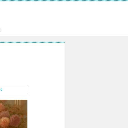
。
験
0