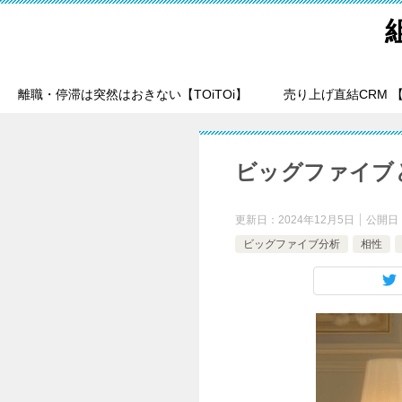
離職・停滞は突然はおきない【TOiTOi】
売り上げ直結CRM 【T
ビッグファイブ
更新日：
2024年12月5日
公開日
ビッグファイブ分析
相性