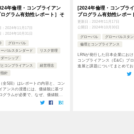
024年倫理・コンプライアン
[2024年倫理・コンプラ
プログラム有効性レポート］そ
プログラム有効性レポート
２
更新日：
2024年11月17日
公開日：
2024年10月30日
日：
2024年11月17日
日：
2024年10月31日
グローバル
グローバルスタン
O
グローバル
倫理とコンプライアンス
ローバルスタンダード
リスク管理
LRNが発行した日本企業にお
ーダーシップ
コンプライアンス（E&C）プ
理とコンプライアンス
経営理念
進展と課題についてまとめてお
の改善点を指摘した内容のレポ
緯指針
す。 主なポイント 規則から価
移行の遅れ： 日本企業では、 [
（全5回）はレポートの内容と、コン
イアンスの浸透には、価値観に基づ
ログラムが必要で、なぜ、価値観に
くプログラムの導入が少ないのかに
てお話ししました。 ここではコンプ
アンスを組織へ落とし込むには、経