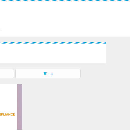
。
験
0