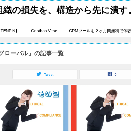
組織の損失を、構造から先に潰す
ENPiN】
Gnothos Vitae
CRMツールを２ヶ月間無料で体
グローバル」の記事一覧
Tweet
0