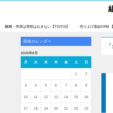
離職・停滞は突然はおきない【TOiTOi】
売り上げ直結CRM 【T
投稿カレンダー
「
2026年8月
月
火
水
木
金
土
日
1
2
3
4
5
6
7
8
9
10
11
12
13
14
15
16
17
18
19
20
21
22
23