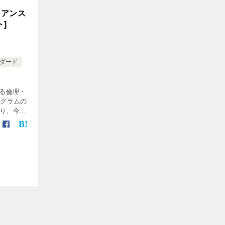
イアンス
]
ダード
ける倫理・
ログラムの
り、今後
ートで
値観への
…]