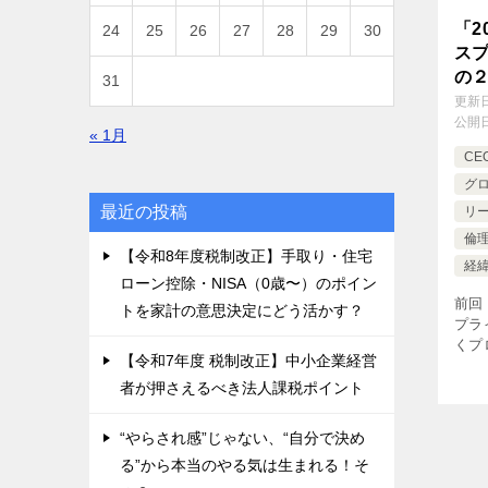
「2
24
25
26
27
28
29
30
ス
の
31
更新
公開
« 1月
CE
グ
最近の投稿
リ
倫
【令和8年度税制改正】手取り・住宅
経
ローン控除・NISA（0歳〜）のポイン
前回
トを家計の意思決定にどう活かす？
プラ
くプ
【令和7年度 税制改正】中小企業経営
基づ
つい
者が押さえるべき法人課税ポイント
ライ
[…]
“やらされ感”じゃない、“自分で決め
る”から本当のやる気は生まれる！そ