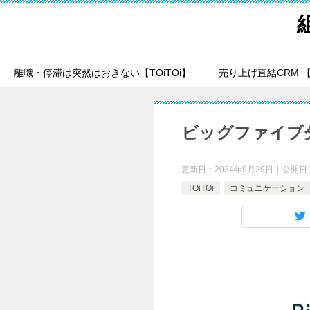
離職・停滞は突然はおきない【TOiTOi】
売り上げ直結CRM 【T
ビッグファイブ
更新日：
2024年9月29日
公開日
TOiTOi
コミュニケーション