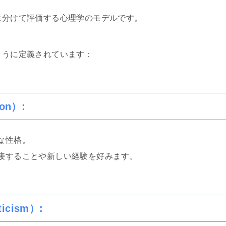
に分けて評価する心理学のモデルです。
ように定義されています：
ion）
:
な性格。
接することや新しい経験を好みます。
icism）
: