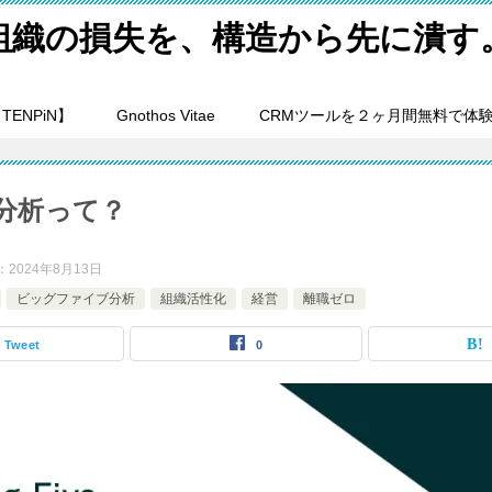
組織の損失を、構造から先に潰す
ENPiN】
Gnothos Vitae
CRMツールを２ヶ月間無料で体
分析って？
：
2024年8月13日
ビッグファイブ分析
組織活性化
経営
離職ゼロ
Tweet
0