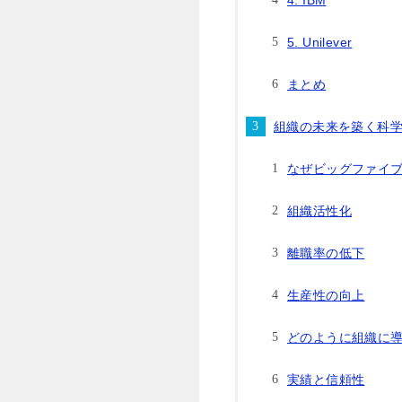
4. IBM
5. Unilever
まとめ
組織の未来を築く科
なぜビッグファイ
組織活性化
離職率の低下
生産性の向上
どのように組織に
実績と信頼性