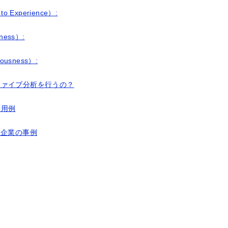
o Experience）:
ness）:
ousness）:
ファイブ分析を行うの？
活用例
る企業の事例