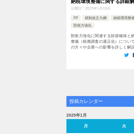
納税環境整備に関する詳細
公開日：
2025年1月19日
FP
税制改正大綱
納税環境整
防衛力強化
防衛力強化に関連する財源確保と
整備（税務調査の適正化）につい
の方々や企業への影響を詳しく解
す。 1. 防衛力強化と財源確保 (1) 背
一般の人々への影響 (3) 企業への影響
税 […]
投稿カレンダー
2025年1月
月
火