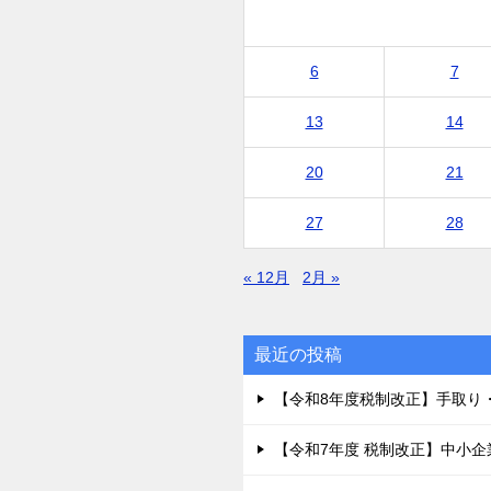
6
7
13
14
20
21
27
28
« 12月
2月 »
最近の投稿
【令和8年度税制改正】手取り
【令和7年度 税制改正】中小