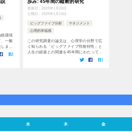
解説
歩み: 45年間の縦断的研究
更新日：
2025年1月20日
公開日：
2025年1月19日
備
ビッグファイブ分析
マネジメント
心理的幸福感
納税環境
て、一般
この研究調査の論文は、心理学の分野で広
説しま
く知られる「ビッグファイブ性格特性」と
景 (2)
人生の経過との関連を45年間にわたって追
 2. 納
跡した縦断研究について述べたものです。
各特性にどのような変化あったのかなどを
みていきます。 45年間に […]
水
木
金