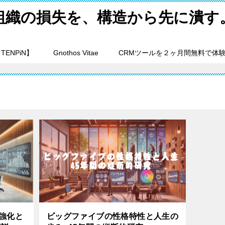
組織の損失を、構造から先に潰す
ENPiN】
Gnothos Vitae
CRMツールを２ヶ月間無料で体
力強化と
ビッグファイブの性格特性と人生の