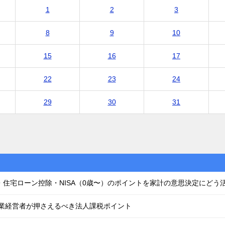
1
2
3
8
9
10
15
16
17
22
23
24
29
30
31
・住宅ローン控除・NISA（0歳〜）のポイントを家計の意思決定にどう
企業経営者が押さえるべき法人課税ポイント